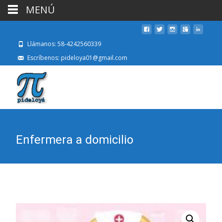
MENÚ
Llámanos: 58-4242560339
Escríbenos: pideloya01@gmail.com
Enfermera a domicilio