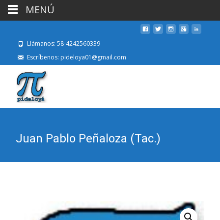
MENÚ
Llámanos: 58-4242560339
Escríbenos: pideloya01@gmail.com
Juan Pablo Peñaloza (Tac.)