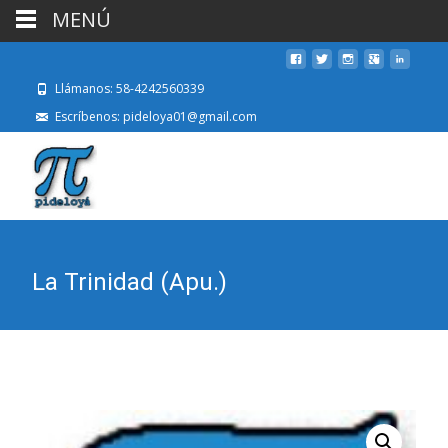
MENÚ
Llámanos: 58-4242560339
Escríbenos: pideloya01@gmail.com
La Trinidad (Apu.)