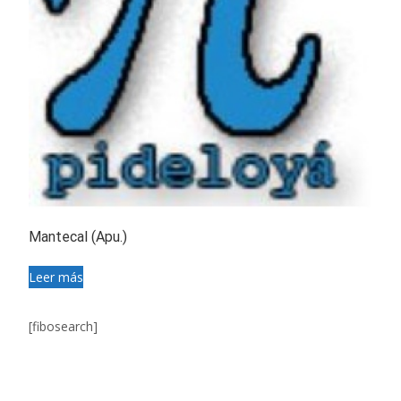
Mantecal (Apu.)
Leer más
[fibosearch]