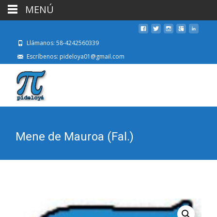
MENÚ
Llámanos: 58-4242560339
Escríbenos: pideloya01@gmail.com
Mene de Mauroa (Fal.)