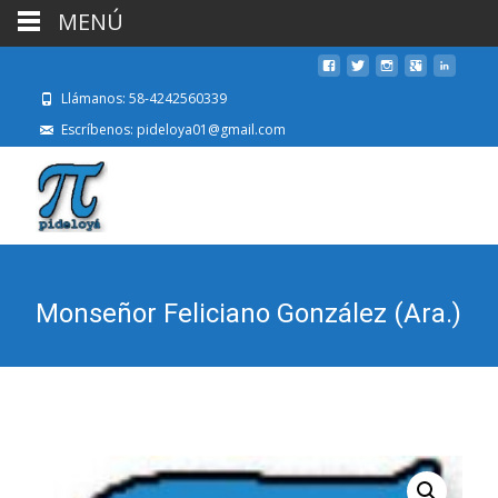
MENÚ
Llámanos: 58-4242560339
Escríbenos: pideloya01@gmail.com
Monseñor Feliciano González (Ara.)