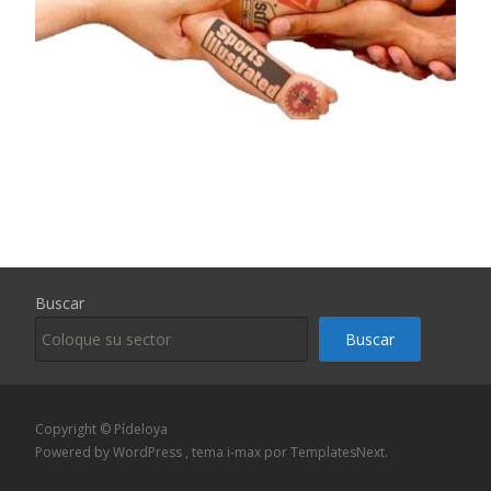
Buscar
Buscar
Copyright © Pídeloya
Powered by WordPress
, tema
i-max
por TemplatesNext.