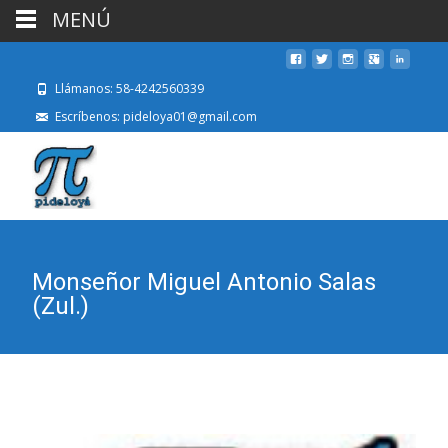
MENÚ
Llámanos: 58-4242560339
Escríbenos: pideloya01@gmail.com
Monseñor Miguel Antonio Salas
(Zul.)