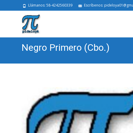
Llámanos: 58-4242560339
Escríbenos: pideloya01@gma
Negro Primero (Cbo.)