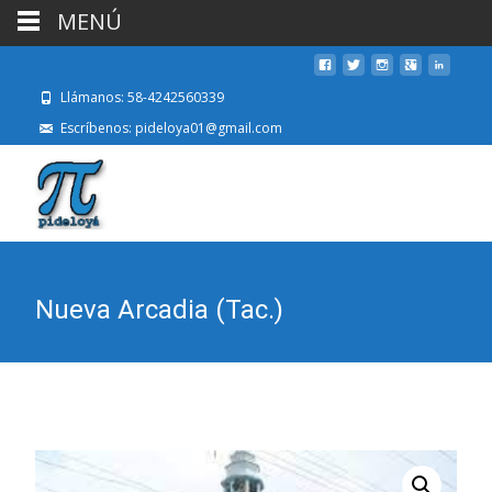
MENÚ
Llámanos: 58-4242560339
Escríbenos: pideloya01@gmail.com
Nueva Arcadia (Tac.)