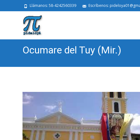
Llámanos: 58-4242560339
Escríbenos: pideloya01@gma
Ocumare del Tuy (Mir.)