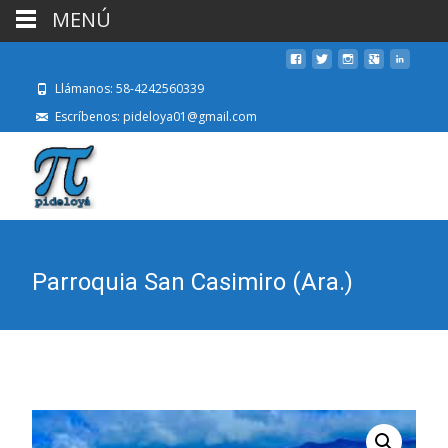
MENÚ
Llámanos: 58-4242560339
Escríbenos: pideloya01@gmail.com
Parroquia San Casimiro (Ara.)