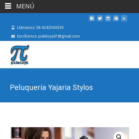
MENÚ
Llámanos: 58-4242560339
Escríbenos: pideloya01@gmail.com
Peluquería Yajaria Stylos