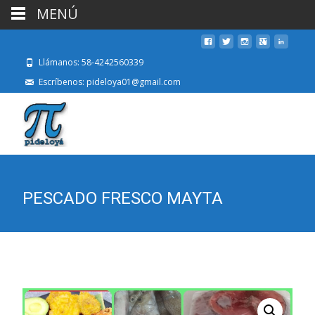
MENÚ
Llámanos: 58-4242560339
Escríbenos: pideloya01@gmail.com
PESCADO FRESCO MAYTA