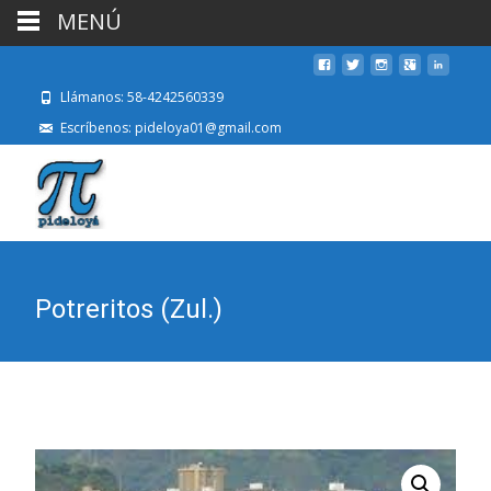
MENÚ
Llámanos: 58-4242560339
Escríbenos: pideloya01@gmail.com
Potreritos (Zul.)