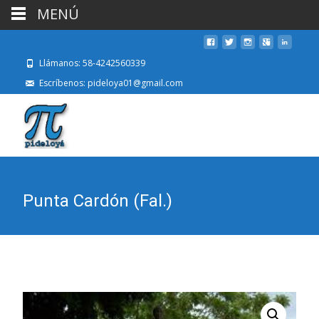
MENÚ
Llámanos: 58-4242560339
Escríbenos: pideloya01@gmail.com
Punta Cardón (Fal.)