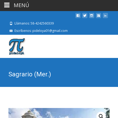
MENÚ
Llámanos: 58-4242560339
Escríbenos: pideloya01@gmail.com
Sagrario (Mer.)