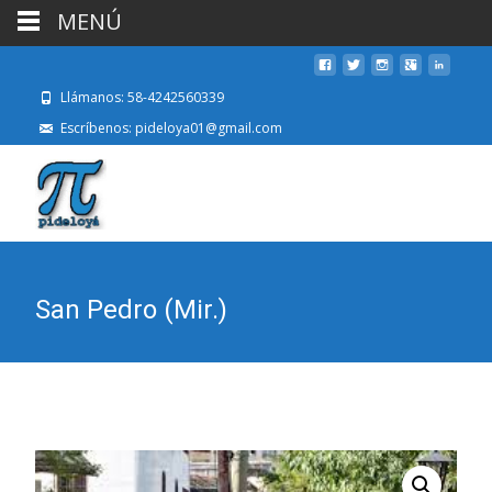
MENÚ
Llámanos: 58-4242560339
Escríbenos: pideloya01@gmail.com
San Pedro (Mir.)