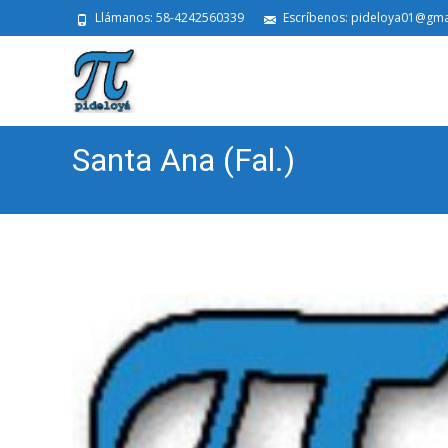
Llámanos: 58-4242560339
Escríbenos: pideloya01@gma
Santa Ana (Fal.)