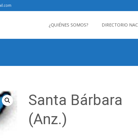
il.com
Saltar
al
¿QUIÉNES SOMOS?
DIRECTORIO NA
contenido
Santa Bárbara
(Anz.)