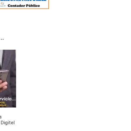
…
a
Digitel