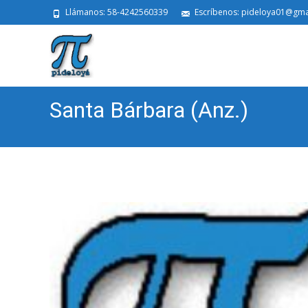
Llámanos: 58-4242560339
Escríbenos: pideloya01@gma
Santa Bárbara (Anz.)