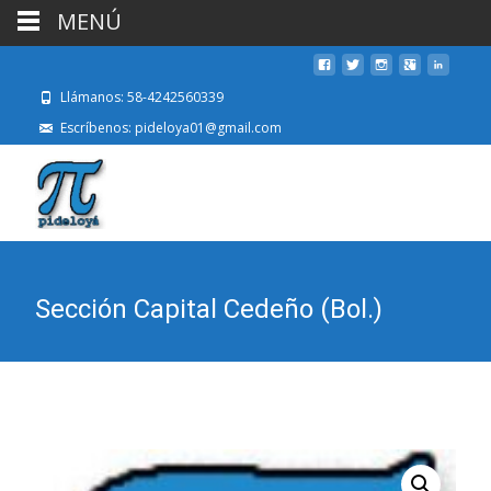
MENÚ
Llámanos: 58-4242560339
Escríbenos: pideloya01@gmail.com
Sección Capital Cedeño (Bol.)