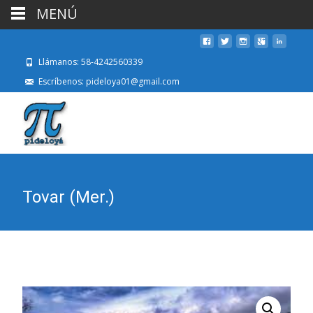
MENÚ
Llámanos: 58-4242560339
Escríbenos: pideloya01@gmail.com
Tovar (Mer.)