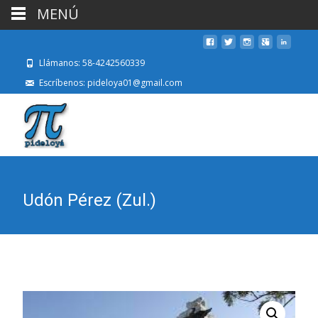
MENÚ
Llámanos: 58-4242560339
Escríbenos: pideloya01@gmail.com
Udón Pérez (Zul.)