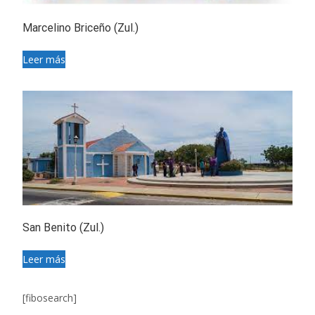
Marcelino Briceño (Zul.)
Leer más
San Benito (Zul.)
Leer más
[fibosearch]