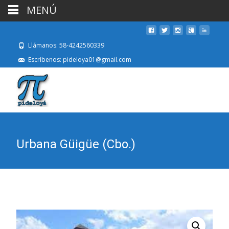
MENÚ
Llámanos: 58-4242560339
Escríbenos: pideloya01@gmail.com
Urbana Güigüe (Cbo.)