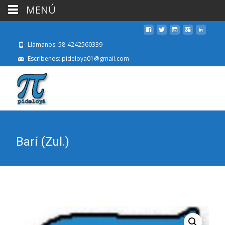
MENÚ
Llámanos: 58-4242560339
Escríbenos: pideloya01@gmail.com
Barí (Zul.)