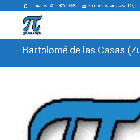
Llámanos: 58-4242560339
Escríbenos: pideloya01@gma
Bartolomé de las Casas (Zu