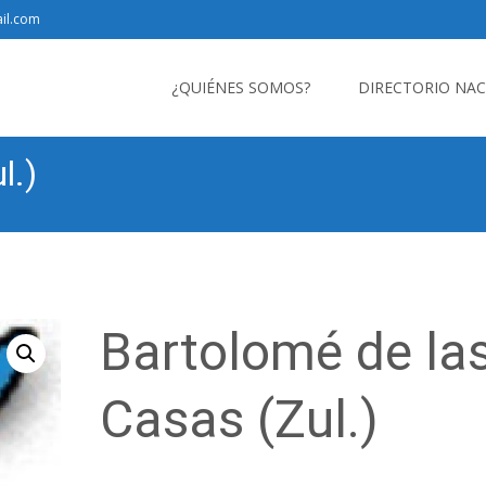
il.com
Saltar
al
¿QUIÉNES SOMOS?
DIRECTORIO NA
contenido
l.)
Bartolomé de la
Casas (Zul.)