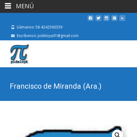
MENÚ
Llámanos: 58-4242560339
Escríbenos: pideloya01@gmail.com
Francisco de Miranda (Ara.)