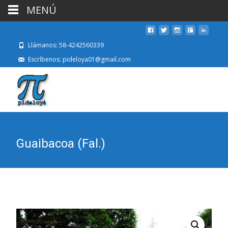
MENÚ
Llámanos: 58-4242560339
Escríbenos: pideloya01@gmail.com
Guaibacoa (Fal.)