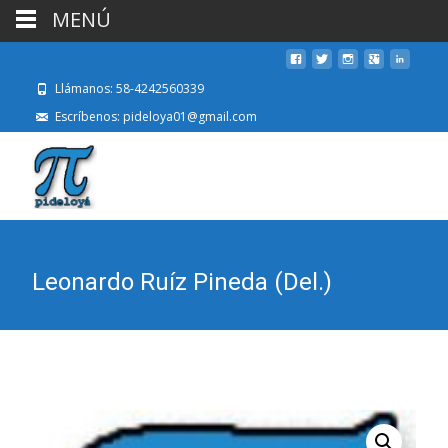
MENÚ
Llámanos: 58-4242560339
Escríbenos: pideloya01@gmail.com
Leonardo Ruíz Pineda (Del.)