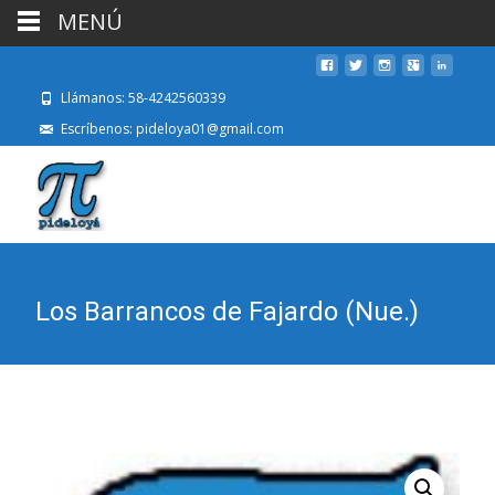
MENÚ
Llámanos: 58-4242560339
Escríbenos: pideloya01@gmail.com
Los Barrancos de Fajardo (Nue.)