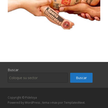
Buscar
Buscar
Copyright © Pídeloya
Powered by WordPress
, tema
i-max
por TemplatesNext.