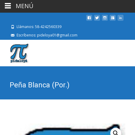
MENÚ
Llámanos: 58-4242560339
Escríbenos: pideloya01@gmail.com
Peña Blanca (Por.)