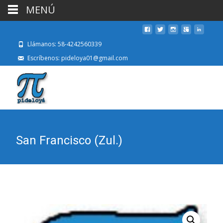
MENÚ
Llámanos: 58-4242560339
Escríbenos: pideloya01@gmail.com
San Francisco (Zul.)